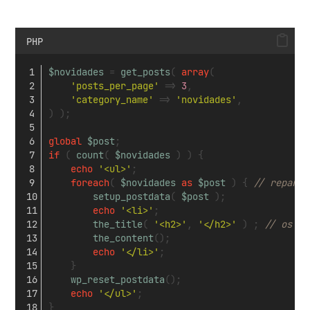
PHP
$novidades
 = 
get_posts
( 
array
( 
'posts_per_page'
 => 
3
,
'category_name'
 => 
'novidades'
,
) );
global
$post
;
if
 ( 
count
( 
$novidades
 ) ) {
echo
'<ul>'
;
foreach
( 
$novidades
as
$post
 ) { 
// repare 
setup_postdata
( 
$post
 );
echo
'<li>'
;
the_title
( 
'<h2>'
, 
'</h2>'
 ) ; 
// os pa
the_content
();
echo
'</li>'
;
	}
wp_reset_postdata
();
echo
'</ul>'
;
}