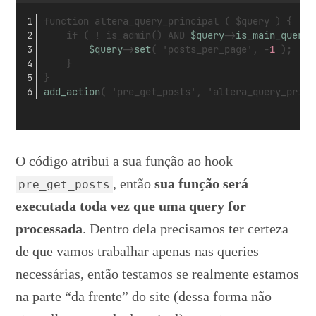
function altera_query_principal ( $query ) {
	if ( ! is_admin() AND 
$query
->
is_main_query
(
$query
->
set
( 'posts_per_page', -
1
 );
	}
}
add_action
( 'pre_get_posts', 'altera_query_princ
O código atribui a sua função ao hook
, então
sua função será
pre_get_posts
executada toda vez que uma query for
processada
. Dentro dela precisamos ter certeza
de que vamos trabalhar apenas nas queries
necessárias, então testamos se realmente estamos
na parte “da frente” do site (dessa forma não