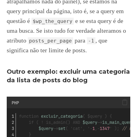
atrapalhamos nada do painel), se estamos na
query principal da página, isto é, se a query em
questão é
e se esta query é de
$wp_the_query
uma busca. Se isto tudo for verdade alteramos o
atributo
para
, que
posts_per_page
-1
significa não ter limite de posts.
Outro exemplo: excluir uma categoria
da lista de posts do blog
PHP
function 
excluir_categoria
( $query ) {
	if ( ! is_admin() AND 
$query
->
is_main_query
(
$query
->
set
( 'cat', '-
1
,-
1347
' ); 
// Use
	}