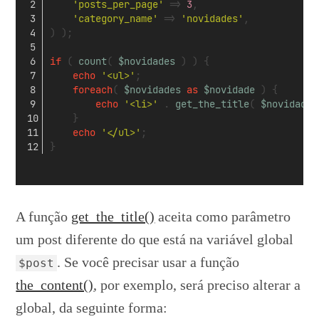
'posts_per_page'
 => 
3
,
'category_name'
 => 
'novidades'
,
) );
if
 ( 
count
( 
$novidades
 ) ) {
echo
'<ul>'
;
foreach
( 
$novidades
as
$novidade
 ) {
echo
'<li>'
 . 
get_the_title
( 
$novidade
-
	}
echo
'</ul>'
;
}
A função
get_the_title()
aceita como parâmetro
um post diferente do que está na variável global
. Se você precisar usar a função
$post
the_content()
, por exemplo, será preciso alterar a
global, da seguinte forma: