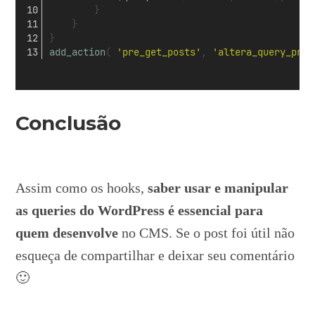
		}
	}
}
add_action
( 
'pre_get_posts'
, 
'altera_query_prin
Conclusão
Assim como os hooks,
saber usar e manipular
as queries do WordPress é essencial para
quem desenvolve
no CMS. Se o post foi útil não
esqueça de compartilhar e deixar seu comentário
🙂