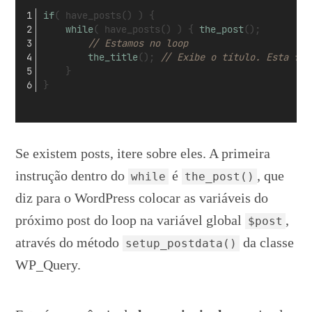
if
( have_posts() ) {
while
( have_posts() ) { 
the_post
();
// Estamos no loop
the_title
(); 
// Exibe o título. Esta fun
	}
}
Se existem posts, itere sobre eles. A primeira
instrução dentro do
é
, que
while
the_post()
diz para o WordPress colocar as variáveis do
próximo post do loop na variável global
,
$post
através do método
da classe
setup_postdata()
WP_Query.