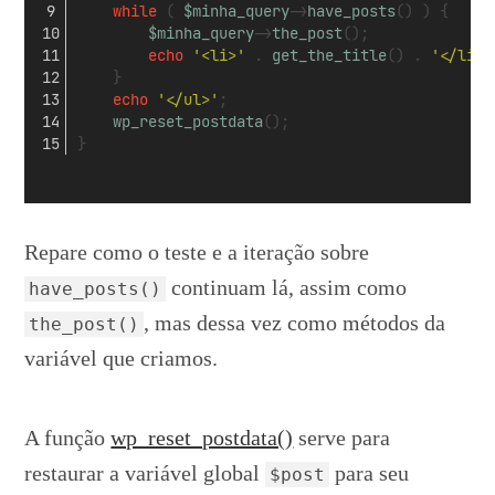
while
 ( 
$minha_query
->
have_posts
() ) {
$minha_query
->
the_post
();
echo
'<li>'
 . 
get_the_title
() . 
'</li>'
	}
echo
'</ul>'
;
wp_reset_postdata
();
} 
Repare como o teste e a iteração sobre
continuam lá, assim como
have_posts()
, mas dessa vez como métodos da
the_post()
variável que criamos.
A função
wp_reset_postdata()
serve para
restaurar a variável global
para seu
$post