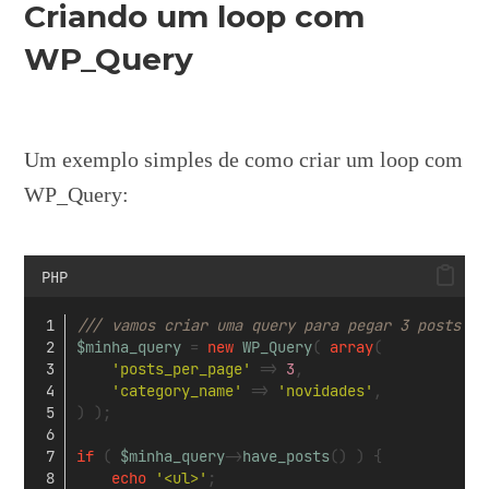
Criando um loop com
WP_Query
Um exemplo simples de como criar um loop com
WP_Query:
PHP
/// vamos criar uma query para pegar 3 posts da
$minha_query
 = 
new
WP_Query
( 
array
( 
'posts_per_page'
 => 
3
,
'category_name'
 => 
'novidades'
,
) );
if
 ( 
$minha_query
->
have_posts
() ) {
echo
'<ul>'
;