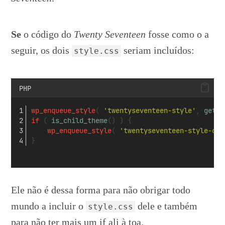
Se
o código do
Twenty Seventeen
fosse como o a
seguir, os dois
seriam incluídos:
style.css
PHP
wp_enqueue_style
( 
'twentyseventeen-style'
, 
get_t
if
 ( 
is_child_theme
() ) {
wp_enqueue_style
( 
'twentyseventeen-style-chi
}
Ele não é dessa forma para não obrigar todo
mundo a incluir o
dele e também
style.css
para não ter mais um if ali à toa.