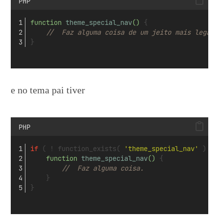
PHP
function 
theme_special_nav
()
 {
//  Faz alguma coisa de um jeito mais legal.
}
e no tema pai tiver
PHP
if
 ( ! function_exists( 
'theme_special_nav'
 ) ) 
function 
theme_special_nav
()
 {
//  Faz alguma coisa.
    }
}