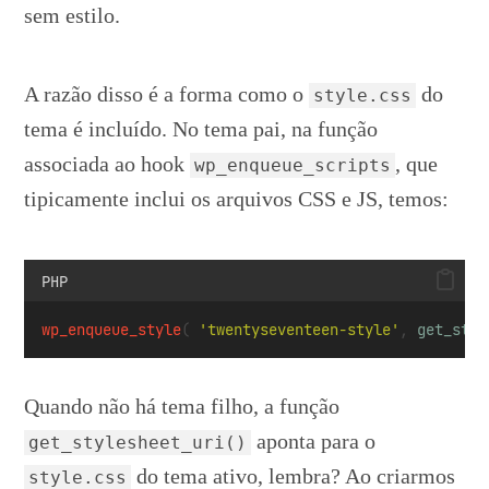
sem estilo.
A razão disso é a forma como o
do
style.css
tema é incluído. No tema pai, na função
associada ao hook
, que
wp_enqueue_scripts
tipicamente inclui os arquivos CSS e JS, temos:
PHP
wp_enqueue_style
( 
'twentyseventeen-style'
, 
get_styl
Quando não há tema filho, a função
aponta para o
get_stylesheet_uri()
do tema ativo, lembra? Ao criarmos
style.css