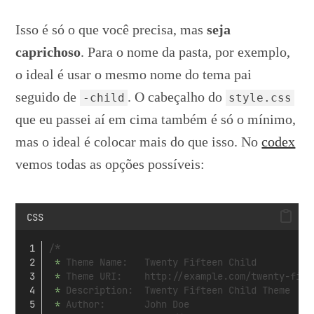
Isso é só o que você precisa, mas
seja
caprichoso
. Para o nome da pasta, por exemplo,
o ideal é usar o mesmo nome do tema pai
seguido de
. O cabeçalho do
-child
style.css
que eu passei aí em cima também é só o mínimo,
mas o ideal é colocar mais do que isso. No
codex
vemos todas as opções possíveis:
CSS
/*
 *
 Theme Name:   Twenty Fifteen Child
 *
 Theme URI:    http://example.com/twenty-fift
 *
 Description:  Twenty Fifteen Child Theme
 *
 Author:       John Doe