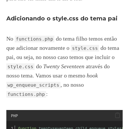
Adicionando o style.css do tema pai
No
do tema filho temos então
functions.php
que adicionar novamente o
do tema
style.css
pai, ou seja, no nosso caso temos que incluir o
do
Twenty Seventeen
através do
style.css
nosso tema. Vamos usar o mesmo
hook
, no nosso
wp_enqueue_scripts
:
functions.php
PHP
function 
twentyseventeen_child_enqueue_styles
()
 