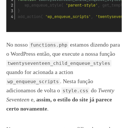
   wp_enqueue_style( 
'parent-style'
, get_templat
}
add_action( 
'wp_enqueue_scripts'
, 
'twentysevente
No nosso
estamos dizendo para
functions.php
o WordPress então, que execute a nossa função
twentyseventeen_child_enqueue_styles
quando for acionada a action
. Nesta função
wp_enqueue_scripts
adicionamos de volta o
do
Twenty
style.css
Seventeen
e,
assim, o estilo do site já parece
certo novamente
.