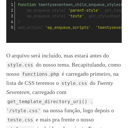
function 
twentyseventeen_child_enqueue_styles
()
 
    wp_enqueue_style( 
'parent-style'
, get_templa
    wp_enqueue_style( 
'teste'
, get_stylesheet_di
}
add_action( 
'wp_enqueue_scripts'
, 
'twentysevente
O arquivo será incluído, mas estará antes do
do nosso tema. Recapitulando, como
style.css
nosso
é carregado primeiro, na
functions.php
lista de CSS teremos o
do
Twenty
style.css
Seventeen
, carregado com
get_template_directory_uri() .
na nossa função, logo depois o
'/style.css'
e mais pra frente o nosso
teste.css