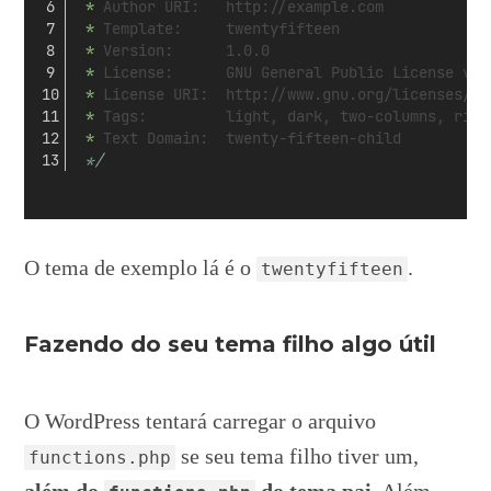
 *
 Author URI:   http://example.com
 *
 Template:     twentyfifteen
 *
 Version:      1.0.0
 *
 License:      GNU General Public License v2 
 *
 License URI:  http://www.gnu.org/licenses/gp
 *
 Tags:         light, dark, two-columns, righ
 *
 Text Domain:  twenty-fifteen-child
*/
O tema de exemplo lá é o
.
twentyfifteen
Fazendo do seu tema filho algo útil
O WordPress tentará carregar o arquivo
se seu tema filho tiver um,
functions.php
além do
do tema pai
. Além