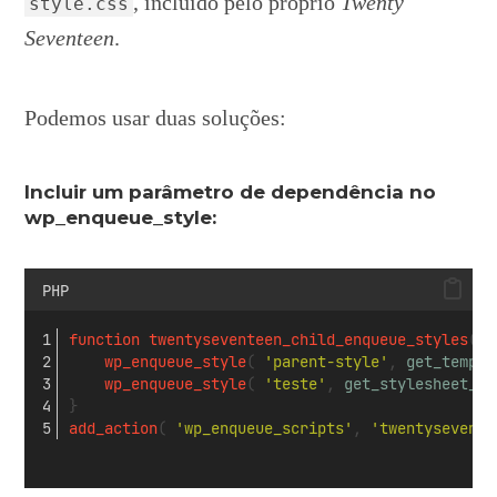
, incluído pelo próprio
Twenty
style.css
Seventeen
.
Podemos usar duas soluções:
Incluir um parâmetro de dependência no
wp_enqueue_style:
PHP
function
twentyseventeen_child_enqueue_styles
() 
wp_enqueue_style
( 
'parent-style'
, 
get_templa
wp_enqueue_style
( 
'teste'
, 
get_stylesheet_di
}
add_action
( 
'wp_enqueue_scripts'
, 
'twentysevente