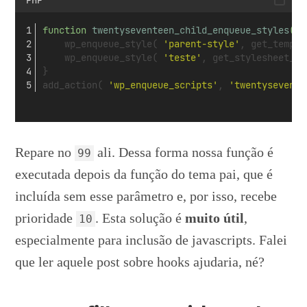
function 
twentyseventeen_child_enqueue_styles
()
 
    wp_enqueue_style( 
'parent-style'
, get_templa
    wp_enqueue_style( 
'teste'
, get_stylesheet_di
}
add_action( 
'wp_enqueue_scripts'
, 
'twentysevente
Repare no
ali. Dessa forma nossa função é
99
executada depois da função do tema pai, que é
incluída sem esse parâmetro e, por isso, recebe
prioridade
. Esta solução é
muito útil
,
10
especialmente para inclusão de javascripts. Falei
que ler aquele post sobre hooks ajudaria, né?