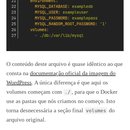
environment:
MYSQL_DATABASE:
exampledb
MYSQL_USER:
exampleuser
MYSQL_PASSWORD:
examplepass
MYSQL_RANDOM_ROOT_PASSWORD:
'1'
volumes:
-
./db:/var/lib/mysql
O conteúdo deste arquivo é quase idêntico ao que
consta na
documentação oficial da imagem do
WordPress
. A única diferença é que aqui os
volumes começam com
, para que o Docker
./
use as pastas que nós criamos no começo. Isto
torna desnecessária a seção final
do
volumes
arquivo original.