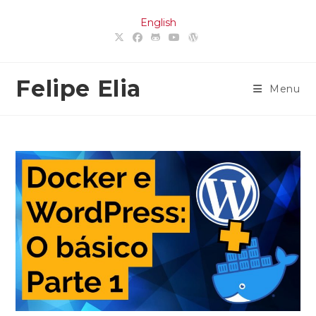
Ir
English
para
o
conteúdo
Felipe Elia
Menu