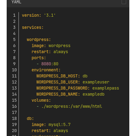
YAML
version:
'3.1'
services:
wordpress:
image:
wordpress
restart:
always
ports:
-
8080
:80
environment:
WORDPRESS_DB_HOST:
db
WORDPRESS_DB_USER:
exampleuser
WORDPRESS_DB_PASSWORD:
examplepass
WORDPRESS_DB_NAME:
exampledb
volumes:
-
./wordpress:/var/www/html
db:
image:
mysql:5.7
restart:
always