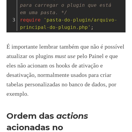
para carregar o plugin que está 
em uma pasta. */
require
'pasta-do-plugin/arquivo-
principal-do-plugin.php'
;
É importante lembrar também que não é possível
atualizar os plugins
must use
pelo Painel e que
eles não acionam os hooks de ativação e
desativação, normalmente usados para criar
tabelas personalizadas no banco de dados, por
exemplo.
Ordem das
actions
acionadas no