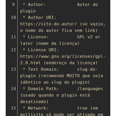
 * Author:            Autor do 
plugin
 * Author URI:        
https://site-do-autor/ (se vazio, 
o nome do autor fica sem link)
 * License:           GPL v2 or 
later (nome da licença)
 * License URI:       
https://www.gnu.org/licenses/gpl-
2.0.html (endereço da licença)
 * Text Domain:       slug-do-
plugin (recomendo MUITO que seja 
idêntico ao slug do plugin)
 * Domain Path:       /languages 
(usado quando o plugin está 
desativado)
 * Network:           true (em 
multisite só pode ser ativado em 