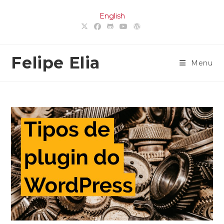
Ir
English
para
o
conteúdo
Felipe Elia
Menu