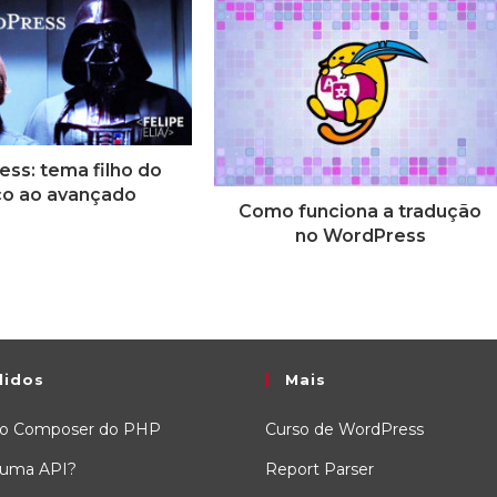
ss: tema filho do
co ao avançado
Como funciona a tradução
no WordPress
lidos
Mais
 o Composer do PHP
Curso de WordPress
 uma API?
Report Parser