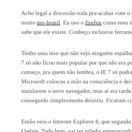
Acho legal a discussão toda pra acabar com o
muito
mv-brasil
. Eu uso o
firefox
como meu na
sabe que ele existe. Conheço inclusive ferra
Tenho uma tese que não vejo ninguém espalhand
7 só não ficou mais popular por que não era p
começo, pra quem não lembra, o IE 7 só podia
Microsoft colocou a mão na consciência e deix
instalarem o novo navegador, mas aí era tarde
conseguido simplesmente desistiu. Ficaram c
Então veio o Internet Explorer 8, que segund
Update. Tudo bem, vai ter telinha perguntando