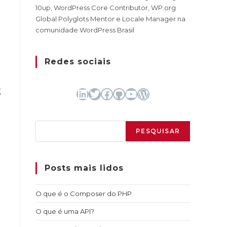
10up, WordPress Core Contributor, WP.org
Global Polyglots Mentor e Locale Manager na
comunidade WordPress Brasil
Redes sociais
E
LinkedIn
Twitter
Facebook
GitHub
Youtube
WordPress
Pesquisar
PESQUISAR
Posts mais lidos
O que é o Composer do PHP
O que é uma API?