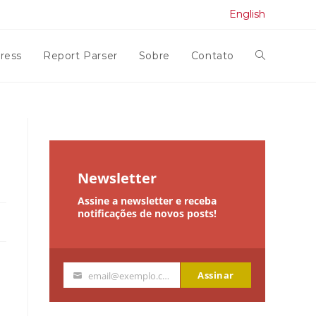
English
ress
Report Parser
Sobre
Contato
Alternar
pesquisa
do
Newsletter
Assine a newsletter e receba
site
notificações de novos posts!
Assinar
email@exemplo.com
Seu
email