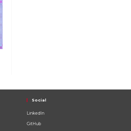
Social
LinkedIn
GitHub