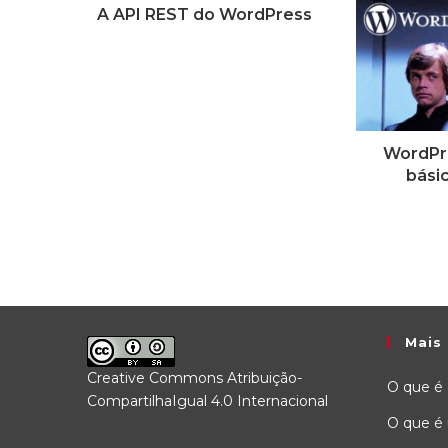
A API REST do WordPress
WordPre
bási
Mais 
Creative Commons Atribuição-
O que é
CompartilhaIgual 4.0 Internacional
.
O que é