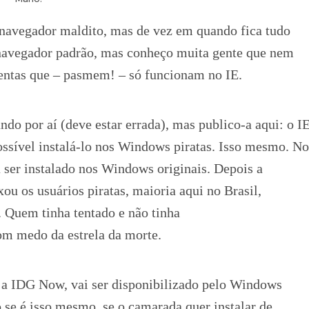
 navegador maldito, mas de vez em quando fica tudo
vegador padrão, mas conheço muita gente que nem
mentas que – pasmem! – só funcionam no IE.
o por aí (deve estar errada), mas publico-a aqui: o I
ossível instalá-lo nos Windows piratas. Isso mesmo. No
 ser instalado nos Windows originais. Depois a
ou os usuários piratas, maioria aqui no Brasil,
. Quem tinha tentado e não tinha
om medo da estrela da morte.
o a IDG Now, vai ser disponibilizado pelo Windows
 se é isso mesmo, se o camarada quer instalar de