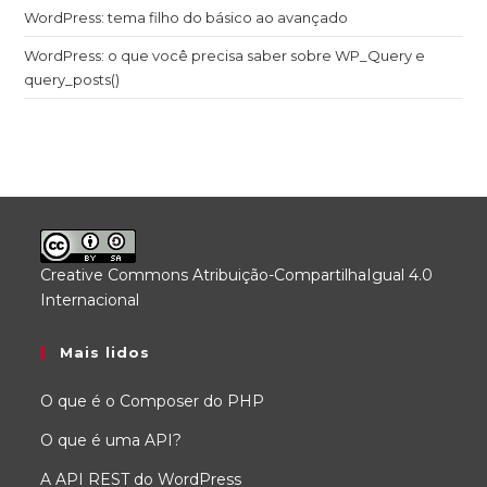
WordPress: tema filho do básico ao avançado
WordPress: o que você precisa saber sobre WP_Query e
query_posts()
Creative Commons Atribuição-CompartilhaIgual 4.0
Internacional
.
Mais lidos
O que é o Composer do PHP
O que é uma API?
A API REST do WordPress