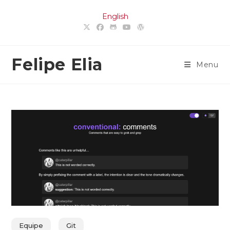
Ir
English
para
o
conteúdo
Felipe Elia
Menu
Equipe
Git