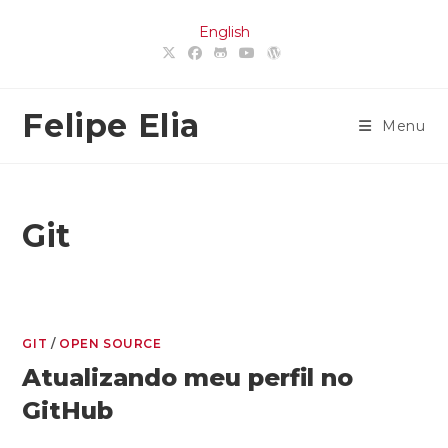
Ir
English
para
o
conteúdo
Felipe Elia
Menu
Git
GIT
/
OPEN SOURCE
Atualizando meu perfil no
GitHub