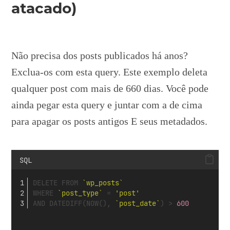
atacado)
Não precisa dos posts publicados há anos?
Exclua-os com esta query. Este exemplo deleta
qualquer post com mais de 660 dias. Você pode
ainda pegar esta query e juntar com a de cima
para apagar os posts antigos
E
seus metadados.
SQL
DELETE FROM 
`wp_posts`
WHERE 
`post_type`
 = 
'post'
AND DATEDIFF(NOW(), 
`post_date`
) > 
600