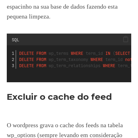
espacinho na sua base de dados fazendo esta
pequena limpeza.
SQL
DELETE
FROM
 wp_terms 
WHERE
 term_id 
IN
 (
SELECT
 te
DELETE
FROM
 wp_term_taxonomy 
WHERE
 term_id 
not
I
DELETE
FROM
 wp_term_relationships 
WHERE
 term_tax
Excluir o cache do feed
O wordpress grava o cache dos feeds na tabela
wp_options (sempre levando em consideração