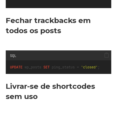
Fechar trackbacks em
todos os posts
SQL
UPDATE
 wp_posts 
SET
 ping_status 
=
'closed'
;
Livrar-se de shortcodes
sem uso