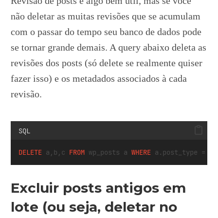
Revisão de posts é algo bem útil, mas se você
não deletar as muitas revisões que se acumulam
com o passar do tempo seu banco de dados pode
se tornar grande demais. A query abaixo deleta as
revisões dos posts (só delete se realmente quiser
fazer isso) e os metadados associados à cada
revisão.
SQL
DELETE
 a,b,c 
FROM
 wp_posts a 
WHERE
 a.post_type 
=
'r
Excluir posts antigos em
lote (ou seja, deletar no