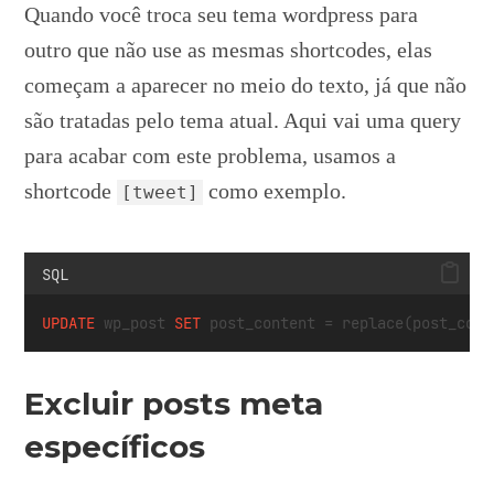
Quando você troca seu tema wordpress para
outro que não use as mesmas shortcodes, elas
começam a aparecer no meio do texto, já que não
são tratadas pelo tema atual. Aqui vai uma query
para acabar com este problema, usamos a
shortcode
como exemplo.
[tweet]
SQL
UPDATE
 wp_post 
SET
 post_content 
=
 replace(post_cont
Excluir posts meta
específicos