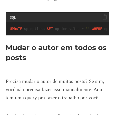
SQL
UPDATE
 wp_options 
SET
 option_value 
=
''
WHERE
 optio
Mudar o autor em todos os
posts
Precisa mudar o autor de muitos posts? Se sim,
você não precisa fazer isso manualmente. Aqui
tem uma query pra fazer o trabalho por você.