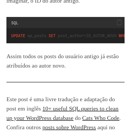
imaginar, o ID do autor antigo.
SQL
UPDATE
 wp_posts 
SET
 post_author
=
ID_AUTOR_NOVO 
WHERE
Assim todos os posts do usuário antigo já estão
atribuídos ao autor novo.
Este post é uma livre tradução e adaptação do
post em inglês
10+ useful SQL queries to clean
up your WordPress database
do
Cats Who Code
.
Confira outros
posts sobre WordPress
aqui no