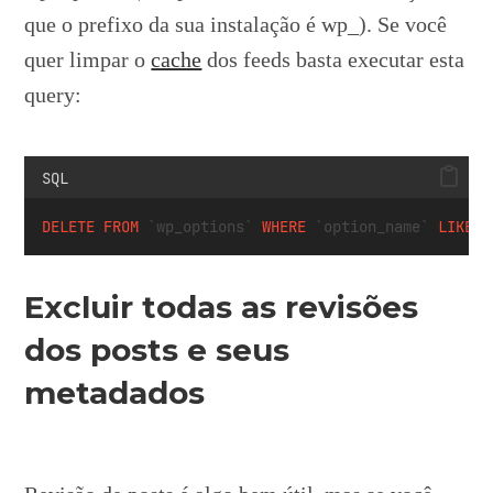
que o prefixo da sua instalação é wp_). Se você
quer limpar o
cache
dos feeds basta executar esta
query:
SQL
DELETE
FROM
 `wp_options` 
WHERE
 `option_name` 
LIKE
 (
Excluir todas as revisões
dos posts e seus
metadados