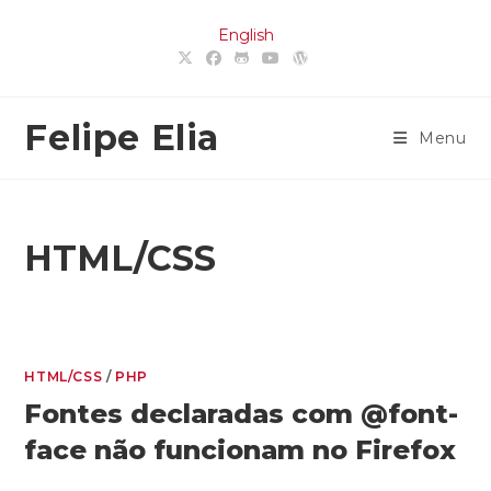
Ir
English
para
o
conteúdo
Felipe Elia
Menu
HTML/CSS
HTML/CSS
/
PHP
Fontes declaradas com @font-
face não funcionam no Firefox