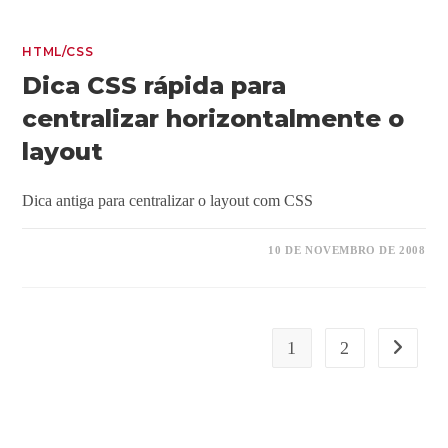
HTML/CSS
Dica CSS rápida para
centralizar horizontalmente o
layout
Dica antiga para centralizar o layout com CSS
10 DE NOVEMBRO DE 2008
1
2
Ir para a