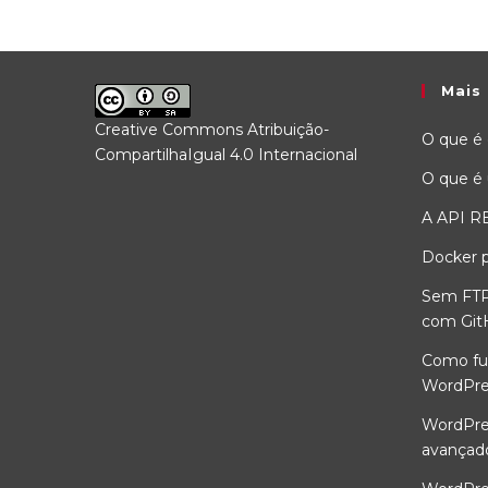
Mais 
Creative Commons Atribuição-
O que é
CompartilhaIgual 4.0 Internacional
.
O que é
A API R
Docker p
Sem FTP
com Git
Como fu
WordPre
WordPres
avançad