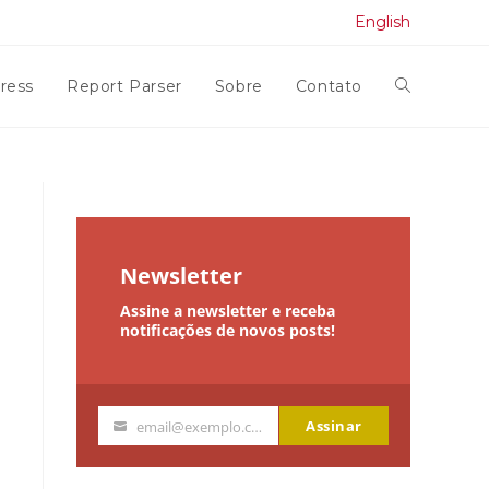
English
ress
Report Parser
Sobre
Contato
Alternar
pesquisa
do
Newsletter
Assine a newsletter e receba
site
notificações de novos posts!
Assinar
email@exemplo.com
Seu
email