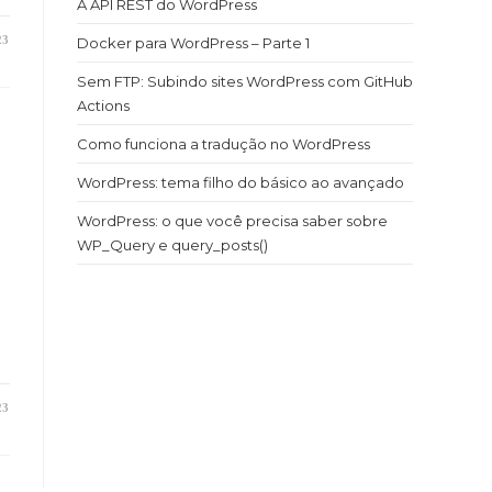
A API REST do WordPress
23
Docker para WordPress – Parte 1
Sem FTP: Subindo sites WordPress com GitHub
Actions
Como funciona a tradução no WordPress
WordPress: tema filho do básico ao avançado
WordPress: o que você precisa saber sobre
WP_Query e query_posts()
.
23