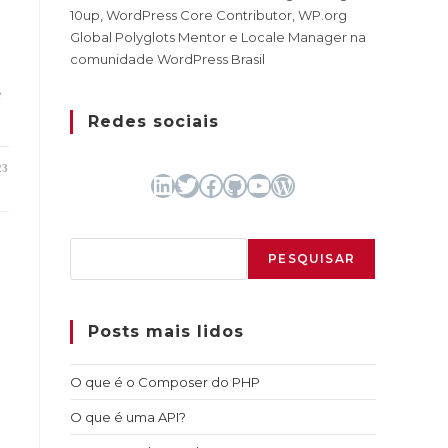
10up, WordPress Core Contributor, WP.org
Global Polyglots Mentor e Locale Manager na
comunidade WordPress Brasil
e
Redes sociais
23
LinkedIn
Twitter
Facebook
GitHub
Youtube
WordPress
Pesquisar
PESQUISAR
Posts mais lidos
O que é o Composer do PHP
O que é uma API?